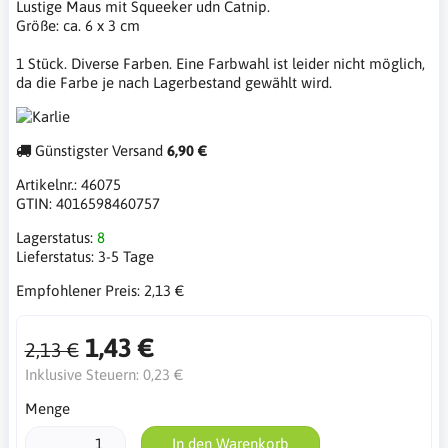
Lustige Maus mit Squeeker udn Catnip.
Größe: ca. 6 x 3 cm
1 Stück. Diverse Farben. Eine Farbwahl ist leider nicht möglich,
da die Farbe je nach Lagerbestand gewählt wird.
Günstigster Versand
6,90 €
Artikelnr.:
46075
GTIN:
4016598460757
Lagerstatus:
8
Lieferstatus:
3-5 Tage
Empfohlener Preis:
2,13 €
1,43 €
2,13 €
Inklusive Steuern:
0,23 €
Menge
In den Warenkorb