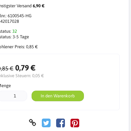
stigster Versand
6,90 €
lnr.:
6100545-HG
:
42017028
status:
32
status:
3-5 Tage
hlener Preis:
0,85 €
0,79 €
0,85 €
nklusive Steuern:
0,05 €
Menge
In den Warenkorb