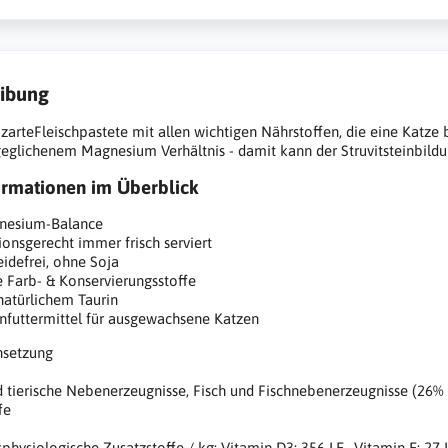
ibung
zarteFleischpastete mit allen wichtigen Nährstoffen, die eine Katze 
glichenem Magnesium Verhältnis - damit kann der Struvitsteinbild
ormationen im Überblick
nesium-Balance
ionsgerecht immer frisch serviert
eidefrei, ohne Soja
 Farb- & Konservierungsstoffe
natürlichem Taurin
infuttermittel für ausgewachsene Katzen
setzung
d tierische Nebenerzeugnisse, Fisch und Fischnebenerzeugnisse (26% L
fe
physiologische Zusatzstoffe / kg: Vitamin D3: 356 I.E., Vitamin E: 27 