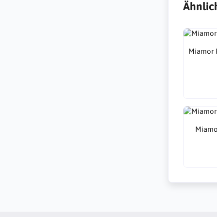
Ähnlic
Miamor P
Miamor