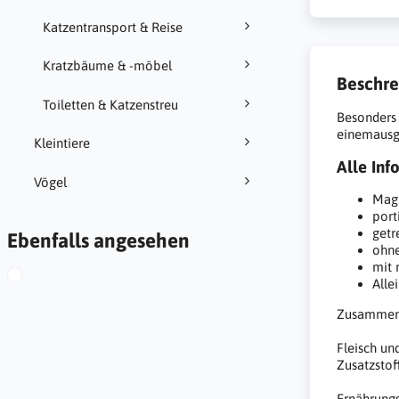
Katzentransport & Reise
Kratzbäume & -möbel
Beschre
Toiletten & Katzenstreu
Besonders 
einemausge
Kleintiere
Alle Inf
Vögel
Mag
port
getr
Ebenfalls angesehen
ohne
mit 
Alle
Zusammen
Fleisch un
Zusatzstof
Ernährungs