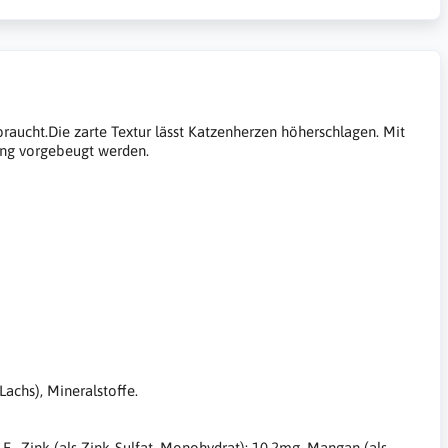
braucht.Die zarte Textur lässt Katzenherzen höherschlagen. Mit
ung vorgebeugt werden.
achs), Mineralstoffe.
I.E., Zink (als Zink-Sulfat, Monohydrat): 10,2mg, Mangan (als