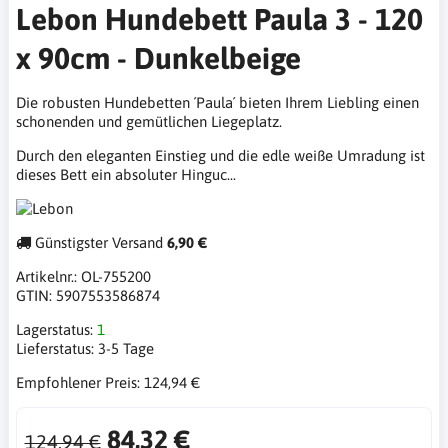
Lebon Hundebett Paula 3 - 120
x 90cm - Dunkelbeige
Die robusten Hundebetten ´Paula´ bieten Ihrem Liebling einen
schonenden und gemütlichen Liegeplatz.
Durch den eleganten Einstieg und die edle weiße Umradung ist
dieses Bett ein absoluter Hinguc...
Günstigster Versand
6,90 €
Artikelnr.:
OL-755200
GTIN:
5907553586874
Lagerstatus:
1
Lieferstatus:
3-5 Tage
Empfohlener Preis:
124,94 €
84,32 €
124,94 €