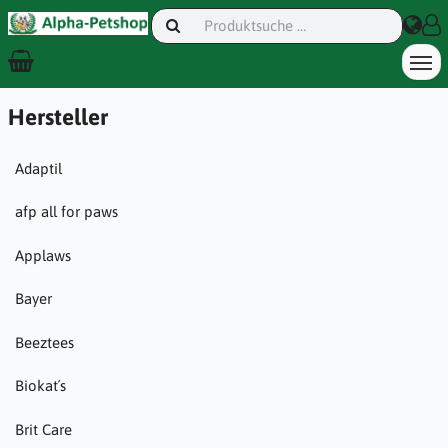
Hersteller
Adaptil
afp all for paws
Applaws
Bayer
Beeztees
Biokat´s
Brit Care