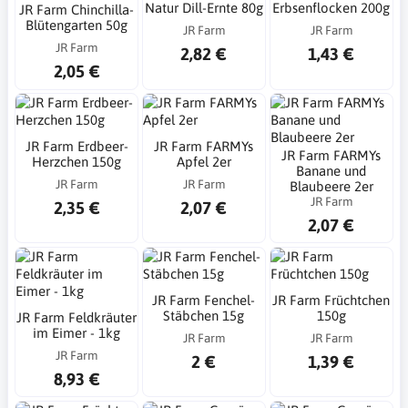
Natur Dill-Ernte 80g
Erbsenflocken 200g
JR Farm Chinchilla-
Blütengarten 50g
JR Farm
JR Farm
JR Farm
2,82 €
1,43 €
2,05 €
JR Farm Erdbeer-
JR Farm FARMYs
JR Farm FARMYs
Herzchen 150g
Apfel 2er
Banane und
JR Farm
JR Farm
Blaubeere 2er
JR Farm
2,35 €
2,07 €
2,07 €
JR Farm Fenchel-
JR Farm Früchtchen
Stäbchen 15g
150g
JR Farm Feldkräuter
im Eimer - 1kg
JR Farm
JR Farm
JR Farm
2 €
1,39 €
8,93 €