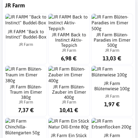
JR Farm
JR FARM "Back to
JR FARM Back to
JR Farm Blüten-
Instinct" Buddel-Box
Instinct Aktiv-
Paradies im Eimer
JR Farm
Teppich
500g
JR Farm
JR Farm
6,98 €
13,03 €
JR Farm
JR Farm Blüten-
JR Farm Blüten-
Blütenwiese 100g
Traum im Eimer
Zauber im Eimer
JR Farm
380g
400g
JR Farm
JR Farm
1,97 €
7,37 €
10,41 €
JR Farm Ein Stück
JR Farm