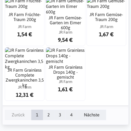
JR Farm Früchte-
JR Farm Gemüse-
JR Farm Gemüse-
Traum 200g
Traum 200g
Garten im Eimer
JR Farm
JR Farm
600g
JR Farm
1,54 €
1,67 €
9,54 €
JR Farm Grainless
JR Farm Grainless
Drops 140g -
Complete
gemischt
Zwergkaninchen 3,5
JR Farm
kg
JR Farm
1,61 €
12,31 €
Zurück
1
2
3
4
Nächste