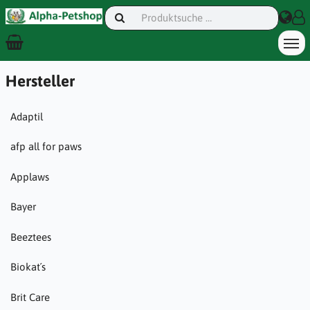
Hersteller
Adaptil
afp all for paws
Applaws
Bayer
Beeztees
Biokat´s
Brit Care