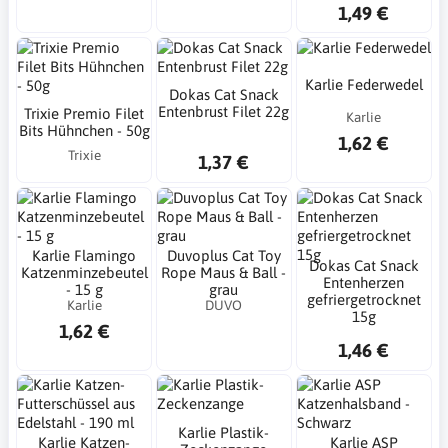
1,49 €
Karlie Federwedel
Dokas Cat Snack
Entenbrust Filet 22g
Trixie Premio Filet
Karlie
Bits Hühnchen - 50g
1,62 €
Trixie
1,37 €
Karlie Flamingo
Duvoplus Cat Toy
Dokas Cat Snack
Katzenminzebeutel
Rope Maus & Ball -
Entenherzen
- 15 g
grau
gefriergetrocknet
Karlie
DUVO
15g
1,62 €
1,46 €
Karlie Plastik-
Karlie Katzen-
Karlie ASP