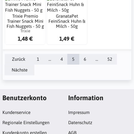
Trixie Premio
GranataPet
Trainer Snack Mini
FeiniSnack Huhn &
Fish Nuggets - 50 g
Milch - 50g
Trixie
1,48 €
1,49 €
Zurück
1
...
4
5
6
...
52
Nächste
Benutzerkonto
Information
Kundenservice
Impressum
Regionale Einstellungen
Datenschutz
Kundenkonto erstellen
AGB