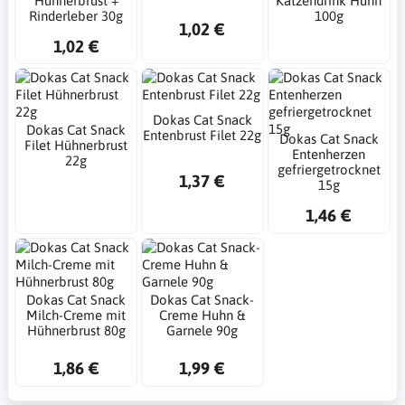
Hühnerbrust +
Katzendrink Huhn
Rinderleber 30g
100g
1,02 €
1,02 €
Dokas Cat Snack
Dokas Cat Snack
Entenbrust Filet 22g
Dokas Cat Snack
Filet Hühnerbrust
Entenherzen
22g
gefriergetrocknet
1,37 €
15g
1,46 €
Dokas Cat Snack
Dokas Cat Snack-
Milch-Creme mit
Creme Huhn &
Hühnerbrust 80g
Garnele 90g
1,86 €
1,99 €