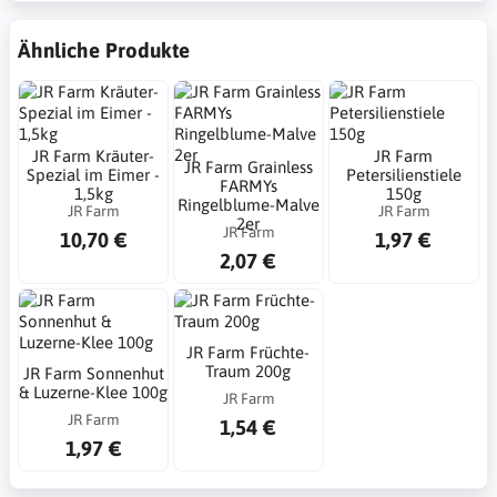
Ähnliche Produkte
JR Farm Kräuter-
JR Farm
JR Farm Grainless
Spezial im Eimer -
Petersilienstiele
FARMYs
1,5kg
150g
Ringelblume-Malve
JR Farm
JR Farm
2er
JR Farm
10,70 €
1,97 €
2,07 €
JR Farm Früchte-
Traum 200g
JR Farm Sonnenhut
& Luzerne-Klee 100g
JR Farm
JR Farm
1,54 €
1,97 €