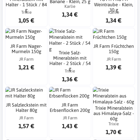
Banane - Klein, 25 g
Halter - 1 Stück / 84
Weintraube - Klein,
Karlie
g
30 g
Trixie
Karlie
1,34 €
1,05 €
1,34 €
JR Farm Nager-
JR Farm Früchtchen
Murmeln 150g
150g
Trixie Salz-
Mineralstein mit
JR Farm
JR Farm
Halter - 2 Stück / 54
1,21 €
1,39 €
g
Trixie
1,36 €
JR Salzleckstein mit
JR Farm
Trixie Mineralstein
Halter 80g
Erbsenflocken 200g
aus Himalaya-Salz -
JR Farm
JR Farm
60g
Trixie
1,57 €
1,43 €
1,70 €