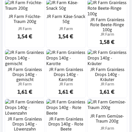
JR Farm Früchte-
JR Farm Käse-Snack
JR Farm Grainless
Traum 200g
50g
Rote Beete-Ringe
JR Farm
JR Farm
100g
JR Farm
1,54 €
1,54 €
1,58 €
JR Farm Grainless
JR Farm Grainless
JR Farm Grainless
Drops 140g -
Drops 140g -
Drops 140g -
gemischt
Karotte
Kräuter
JR Farm
JR Farm
JR Farm
1,61 €
1,61 €
1,61 €
JR Farm Gemüse-
JR Farm Grainless
JR Farm Grainless
Traum 200g
Drops 140g -
Drops 140g - Rote
JR Farm
Löwenzahn
Beete