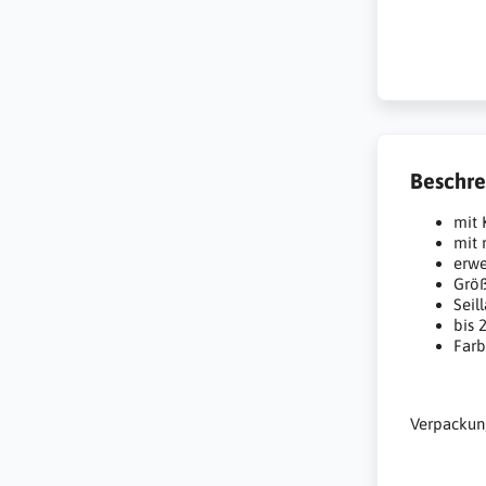
Beschre
mit 
mit 
erwe
Grö
Seil
bis 
Farb
Verpackung