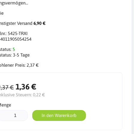
ngsvermögen...
stigster Versand
6,90 €
lnr.:
5425-TRXI
:
4011905054254
status:
5
status:
3-5 Tage
hlener Preis:
2,37 €
1,36 €
2,37 €
nklusive Steuern:
0,22 €
Menge
In den Warenkorb