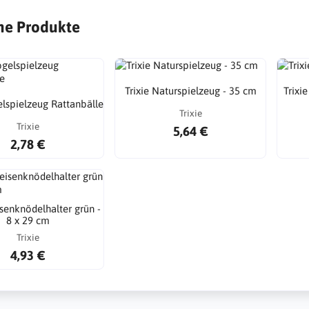
he Produkte
Trixie Naturspielzeug - 35 cm
Trixi
elspielzeug Rattanbälle
Trixie
Trixie
5,64 €
2,78 €
isenknödelhalter grün -
8 x 29 cm
Trixie
4,93 €