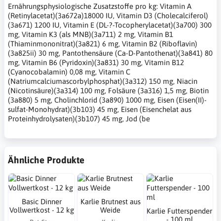
Ernährungsphysiologische Zusatzstoffe pro kg: Vitamin A
(Retinylacetat)(3a672a)18000 IU, Vitamin D3 (Cholecalciferol)
(3a671) 1200 IU, Vitamin E (DL-?-Tocopherylacetat)(3a700) 300
mg, Vitamin K3 (als MNB)(3a711) 2 mg, Vitamin B1
(Thiaminmononitrat)(3a821) 6 mg, Vitamin B2 (Riboflavin)
(3a825ii) 30 mg, Pantothensäure (Ca-D-Pantothenat)(3a841) 80
mg, Vitamin B6 (Pyridoxin)(3a831) 30 mg, Vitamin B12
(Cyanocobalamin) 0,08 mg, Vitamin C
(Natriumcalciumascorbylphosphat)(3a312) 150 mg, Niacin
(Nicotinsäure)(3a314) 100 mg, Folsäure (3a316) 1,5 mg, Biotin
(3a880) 5 mg, Cholinchlorid (3a890) 1000 mg, Eisen (Eisen(II)-
sulfat-Monohydrat)(3b103) 45 mg, Eisen (Eisenchelat aus
Proteinhydrolysaten)(3b107) 45 mg, Jod (be
Ähnliche Produkte
Basic Dinner
Karlie Brutnest aus
Vollwertkost - 12 kg
Weide
Karlie Futterspender
- 100 ml