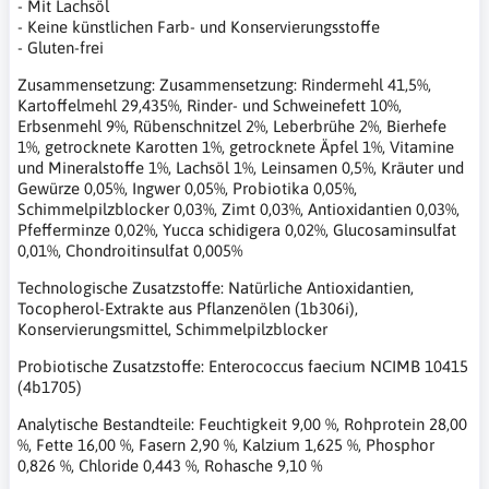
- Mit Lachsöl
- Keine künstlichen Farb- und Konservierungsstoffe
- Gluten-frei
Zusammensetzung: Zusammensetzung: Rindermehl 41,5%,
Kartoffelmehl 29,435%, Rinder- und Schweinefett 10%,
Erbsenmehl 9%, Rübenschnitzel 2%, Leberbrühe 2%, Bierhefe
1%, getrocknete Karotten 1%, getrocknete Äpfel 1%, Vitamine
und Mineralstoffe 1%, Lachsöl 1%, Leinsamen 0,5%, Kräuter und
Gewürze 0,05%, Ingwer 0,05%, Probiotika 0,05%,
Schimmelpilzblocker 0,03%, Zimt 0,03%, Antioxidantien 0,03%,
Pfefferminze 0,02%, Yucca schidigera 0,02%, Glucosaminsulfat
0,01%, Chondroitinsulfat 0,005%
Technologische Zusatzstoffe: Natürliche Antioxidantien,
Tocopherol-Extrakte aus Pflanzenölen (1b306i),
Konservierungsmittel, Schimmelpilzblocker
Probiotische Zusatzstoffe: Enterococcus faecium NCIMB 10415
(4b1705)
Analytische Bestandteile: Feuchtigkeit 9,00 %, Rohprotein 28,00
%, Fette 16,00 %, Fasern 2,90 %, Kalzium 1,625 %, Phosphor
0,826 %, Chloride 0,443 %, Rohasche 9,10 %