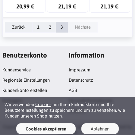
20,99 €
21,19 €
21,19 €
Zurück
1
2
3
Nächste
Benutzerkonto
Information
Kundenservice
Impressum
Regionale Einstellungen
Datenschutz
Kundenkonto erstellen
AGB
Einloggen
Versandinformationen
Wir verwenden
Cookies
um Ihren Einkaufskorb und Ihre
Benutzereinstellungen zu speichern und um zu verstehen, wie
Widerruf
Kunden unseren Shop nutzen.
Copyright © 2026 Alpha Petshop. All rights reserved · Powered by
Cookies akzeptieren
Ablehnen
LiteCart®