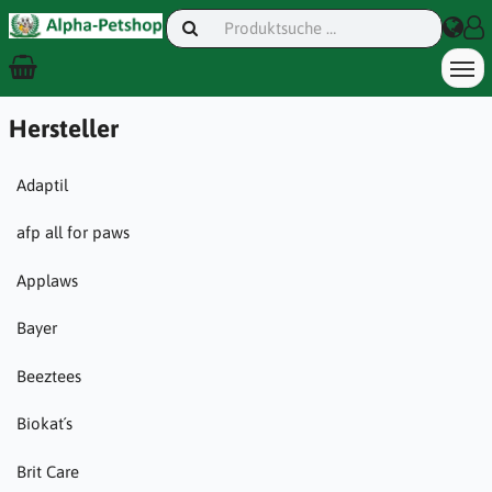
Hersteller
Adaptil
afp all for paws
Applaws
Bayer
Beeztees
Biokat´s
Brit Care